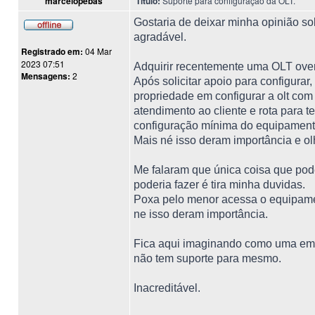
marcelopebas
Título:
Suporte para configuração da OLT.
Gostaria de deixar minha opinião so
agradável.
Registrado em:
04 Mar
2023 07:51
Adquirir recentemente uma OLT over
Mensagens:
2
Após solicitar apoio para configurar
propriedade em configurar a olt com
atendimento ao cliente e rota para 
configuração mínima do equipament
Mais né isso deram importância e olh
Me falaram que única coisa que pode
poderia fazer é tira minha duvidas.
Poxa pelo menor acessa o equipament
ne isso deram importância.
Fica aqui imaginando como uma emp
não tem suporte para mesmo.
Inacreditável.