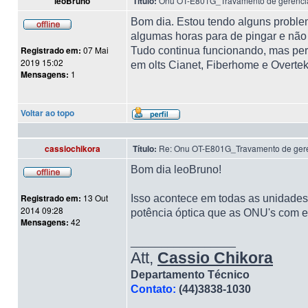
leoBruno
Título:
Onu OT-E801G_Travamento de gerenc
Bom dia. Estou tendo alguns probl
algumas horas para de pingar e não
Registrado em:
07 Mai
Tudo continua funcionando, mas perc
2019 15:02
em olts Cianet, Fiberhome e Overte
Mensagens:
1
Voltar ao topo
cassiochikora
Título:
Re: Onu OT-E801G_Travamento de ger
Bom dia leoBruno!
Registrado em:
13 Out
Isso acontece em todas as unidade
2014 09:28
potência óptica que as ONU's com 
Mensagens:
42
_________________
Att,
Cassio Chikora
Departamento Técnico
Contato:
(44)3838-1030