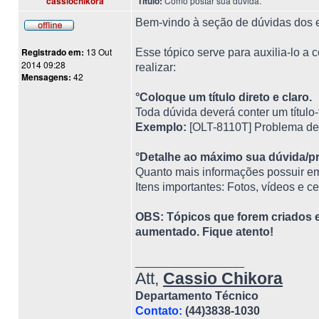
cassiochikora
Título:
Como postar sua dúvida.
Bem-vindo à seção de dúvidas dos 
Registrado em:
13 Out
Esse tópico serve para auxilia-lo a 
2014 09:28
realizar:
Mensagens:
42
°Coloque um título direto e claro.
Toda dúvida deverá conter um título-t
Exemplo:
[OLT-8110T] Problema d
°Detalhe ao máximo sua dúvida/p
Quanto mais informações possuir em 
Itens importantes: Fotos, vídeos e c
OBS: Tópicos que forem criados 
aumentado. Fique atento!
_________________
Att,
Cassio Chikora
Departamento Técnico
Contato:
(44)3838-1030