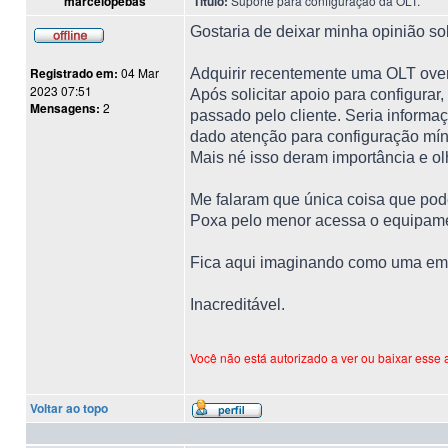
marcelopebas
Título:
Suporte para configuração da OLT.
Gostaria de deixar minha opinião so
Registrado em:
04 Mar
Adquirir recentemente uma OLT over
2023 07:51
Após solicitar apoio para configurar
Mensagens:
2
passado pelo cliente. Seria informaç
dado atenção para configuração mí
Mais né isso deram importância e olh
Me falaram que única coisa que pode
Poxa pelo menor acessa o equipament
Fica aqui imaginando como uma emp
Inacreditável.
Você não está autorizado a ver ou baixar esse 
Voltar ao topo