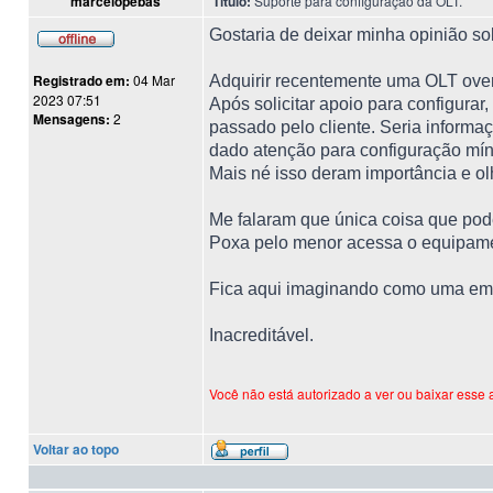
marcelopebas
Título:
Suporte para configuração da OLT.
Gostaria de deixar minha opinião so
Registrado em:
04 Mar
Adquirir recentemente uma OLT over
2023 07:51
Após solicitar apoio para configurar
Mensagens:
2
passado pelo cliente. Seria informaç
dado atenção para configuração mí
Mais né isso deram importância e olh
Me falaram que única coisa que pode
Poxa pelo menor acessa o equipament
Fica aqui imaginando como uma emp
Inacreditável.
Você não está autorizado a ver ou baixar esse 
Voltar ao topo