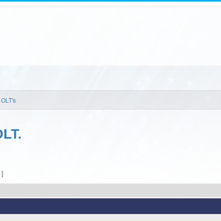
OLT's
OLT.
 ]