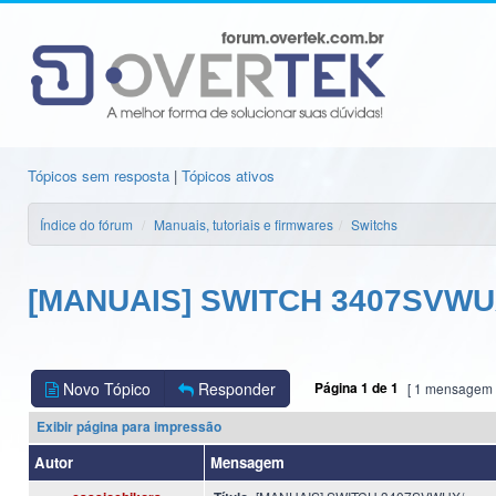
Tópicos sem resposta
|
Tópicos ativos
Índice do fórum
Manuais, tutoriais e firmwares
Switchs
[MANUAIS] SWITCH 3407SVWU
Novo Tópico
Responder
Página
1
de
1
[ 1 mensagem 
Exibir página para impressão
Autor
Mensagem