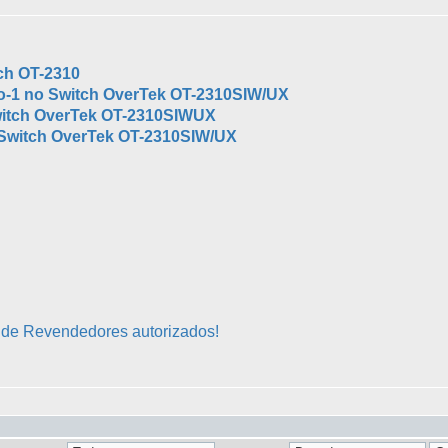
ch OT-2310
o-1 no Switch OverTek OT-2310SIW/UX
witch OverTek OT-2310SIWUX
 Switch OverTek OT-2310SIW/UX
a de Revendedores autorizados!