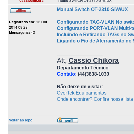
cassiochikora
Título:
SWITCH OT-2310-SIW/UX
Manual Switch OT-2310-SIW/UX
Registrado em:
13 Out
Configurando TAG-VLAN No swit
2014 09:28
Configurando PORT-VLAN Multi-t
Mensagens:
42
Incluindo e Retirando TAGs no S
Ligando o Fio de Aterramento no
_________________
Att,
Cassio Chikora
Departamento Técnico
Contato:
(44)3838-1030
Não deixe de visitar:
OverTek Equipamentos
Onde encontrar? Confira nossa list
Voltar ao topo