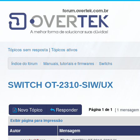
Tópicos sem resposta
|
Tópicos ativos
Índice do fórum
Manuais, tutoriais e firmwares
Switchs
SWITCH OT-2310-SIW/UX
Novo Tópico
Responder
Página
1
de
1
[ 1 mensagem 
Exibir página para impressão
Autor
Mensagem