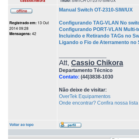
cassiochikora
Título:
SWITCH OT-2310-SIW/UX
Manual Switch OT-2310-SIW/UX
Registrado em:
13 Out
Configurando TAG-VLAN No swit
2014 09:28
Configurando PORT-VLAN Multi-t
Mensagens:
42
Incluindo e Retirando TAGs no S
Ligando o Fio de Aterramento no
_________________
Att,
Cassio Chikora
Departamento Técnico
Contato:
(44)3838-1030
Não deixe de visitar:
OverTek Equipamentos
Onde encontrar? Confira nossa list
Voltar ao topo