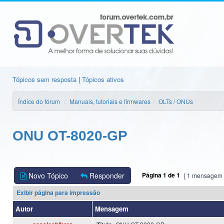
Tópicos sem resposta
|
Tópicos ativos
Índice do fórum
Manuais, tutoriais e firmwares
OLTs / ONUs
ONU OT-8020-GP
Novo Tópico
Responder
Página
1
de
1
[ 1 mensagem 
Exibir página para impressão
Autor
Mensagem