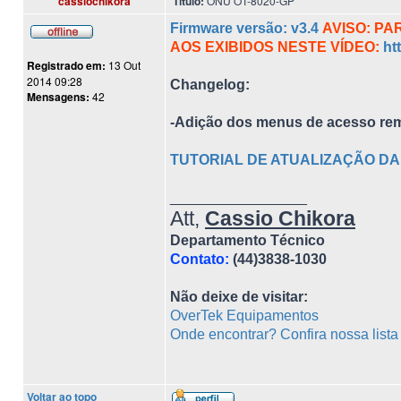
cassiochikora
Título:
ONU OT-8020-GP
Firmware versão: v3.4
AVISO: PA
AOS EXIBIDOS NESTE VÍDEO:
ht
Registrado em:
13 Out
2014 09:28
Changelog:
Mensagens:
42
-Adição dos menus de acesso re
TUTORIAL DE ATUALIZAÇÃO DA 
_________________
Att,
Cassio Chikora
Departamento Técnico
Contato:
(44)3838-1030
Não deixe de visitar:
OverTek Equipamentos
Onde encontrar? Confira nossa list
Voltar ao topo