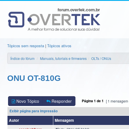
Tópicos sem resposta
|
Tópicos ativos
Índice do fórum
Manuais, tutoriais e firmwares
OLTs / ONUs
ONU OT-810G
Novo Tópico
Responder
Página
1
de
1
[ 1 mensagem 
Exibir página para impressão
Autor
Mensagem