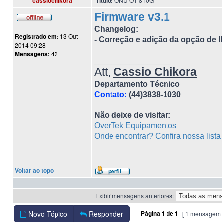
cassiochikora
Título:
ONU OT-810G
Firmware v3.1
Changelog
:
Registrado em:
13 Out
- Correção e adição da opção de I
2014 09:28
Mensagens:
42
_________________
Att,
Cassio Chikora
Departamento Técnico
Contato:
(44)3838-1030
Não deixe de visitar:
OverTek Equipamentos
Onde encontrar? Confira nossa list
Voltar ao topo
Exibir mensagens anteriores:
Novo Tópico
Responder
Página
1
de
1
[ 1 mensagem 