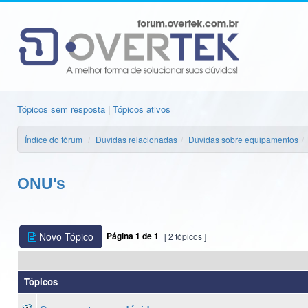
Tópicos sem resposta
|
Tópicos ativos
Índice do fórum
Duvidas relacionadas
Dúvidas sobre equipamentos
ONU's
Novo Tópico
Página
1
de
1
[ 2 tópicos ]
Tópicos