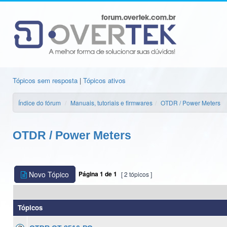
Tópicos sem resposta
|
Tópicos ativos
Índice do fórum
Manuais, tutoriais e firmwares
OTDR / Power Meters
OTDR / Power Meters
Novo Tópico
Página
1
de
1
[ 2 tópicos ]
Tópicos