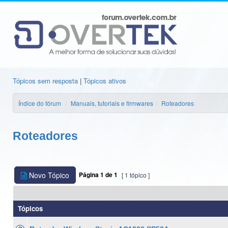
Tópicos sem resposta
|
Tópicos ativos
Índice do fórum
Manuais, tutoriais e firmwares
Roteadores
Roteadores
Novo Tópico
Página
1
de
1
[ 1 tópico ]
Tópicos