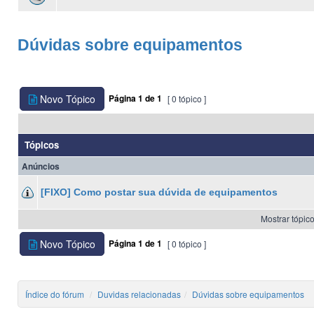
Dúvidas sobre equipamentos
Novo Tópico
Página
1
de
1
[ 0 tópico ]
Tópicos
Anúncios
[FIXO] Como postar sua dúvida de equipamentos
Mostrar tópico
Novo Tópico
Página
1
de
1
[ 0 tópico ]
Índice do fórum
Duvidas relacionadas
Dúvidas sobre equipamentos