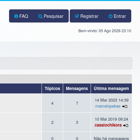
FAQ
Pesquisar
Registrar
Entrar
Bem-vindo: 05 Ago 2026 23:10
Tópicos
Mensagens
Última mensagem
14 Mar 2023 14:39
4
7
marcelopebas
10 Mai 2019 09:24
2
3
cassiochikora
0
0
Não há mensagens