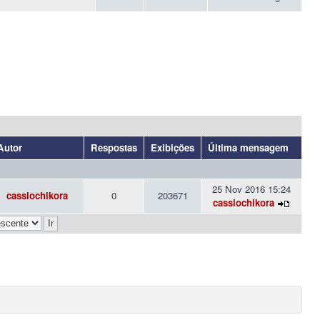
Autor
Respostas
Exibições
Última mensagem
25 Nov 2016 15:24
cassiochikora
0
203671
cassiochikora