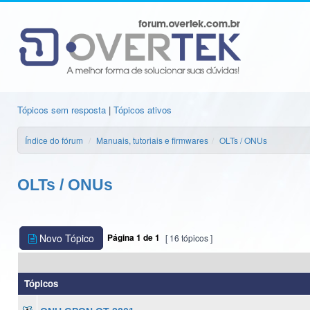
Tópicos sem resposta
|
Tópicos ativos
Índice do fórum
Manuais, tutoriais e firmwares
OLTs / ONUs
OLTs / ONUs
Novo Tópico
Página
1
de
1
[ 16 tópicos ]
Tópicos