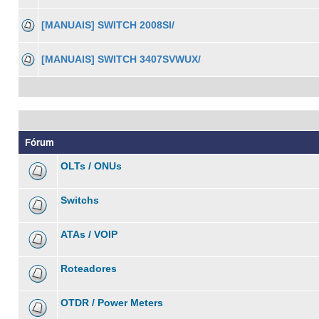
[MANUAIS] SWITCH 2008SI/
[MANUAIS] SWITCH 3407SVWUX/
Fórum
OLTs / ONUs
Switchs
ATAs / VOIP
Roteadores
OTDR / Power Meters