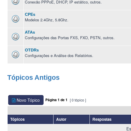
Conexão PPPoE, DHCP, IP estático, outros.
CPEs
Modelos 2.4Ghz, 5.8Ghz.
ATAs
Configurações das Portas FXS, FXO, PSTN, outros.
OTDRs
Configurações e Análise dos Relatórios.
Tópicos Antigos
Novo Tópico
Página
1
de
1
[ 0 tópico ]
Tópicos
Autor
Respostas
Es