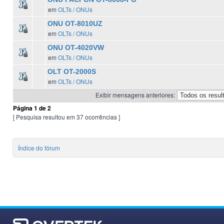
em
OLTs / ONUs
ONU OT-8010UZ
em
OLTs / ONUs
ONU OT-4020VW
em
OLTs / ONUs
OLT OT-2000S
em
OLTs / ONUs
Exibir mensagens anteriores:
Página
1
de
2
[ Pesquisa resultou em 37 ocorrências ]
Índice do fórum