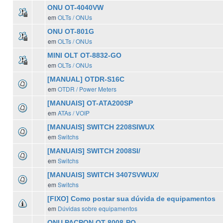
ONU OT-4040VW
em
OLTs / ONUs
ONU OT-801G
em
OLTs / ONUs
MINI OLT OT-8832-GO
em
OLTs / ONUs
[MANUAL] OTDR-S16C
em
OTDR / Power Meters
[MANUAIS] OT-ATA200SP
em
ATAs / VOIP
[MANUAIS] SWITCH 2208SIWUX
em
Switchs
[MANUAIS] SWITCH 2008SI/
em
Switchs
[MANUAIS] SWITCH 3407SVWUX/
em
Switchs
[FIXO] Como postar sua dúvida de equipamentos
em
Dúvidas sobre equipamentos
ONU PACPON OT-8008-PO