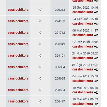
cassiochikora
25 Set 2020 10:46
cassiochikora
0
299283
cassiochikora
24 Set 2020 15:10
cassiochikora
0
294132
cassiochikora
06 Mai 2020 11:37
cassiochikora
0
291712
cassiochikora
12 Dez 2019 09:35
cassiochikora
0
296049
cassiochikora
21 Nov 2019 09:20
cassiochikora
0
364101
cassiochikora
21 Ago 2019 17:08
cassiochikora
0
306034
cassiochikora
04 Jun 2019 10:59
cassiochikora
0
294625
cassiochikora
10 Mai 2019 08:36
cassiochikora
0
203594
cassiochikora
10 Mai 2019 08:33
cassiochikora
0
206417
cassiochikora