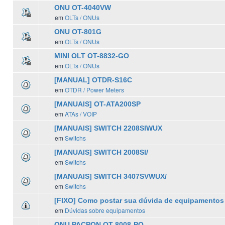
ONU OT-4040VW
em
OLTs / ONUs
ONU OT-801G
em
OLTs / ONUs
MINI OLT OT-8832-GO
em
OLTs / ONUs
[MANUAL] OTDR-S16C
em
OTDR / Power Meters
[MANUAIS] OT-ATA200SP
em
ATAs / VOIP
[MANUAIS] SWITCH 2208SIWUX
em
Switchs
[MANUAIS] SWITCH 2008SI/
em
Switchs
[MANUAIS] SWITCH 3407SVWUX/
em
Switchs
[FIXO] Como postar sua dúvida de equipamentos
em
Dúvidas sobre equipamentos
ONU PACPON OT-8008-PO