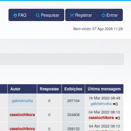
FAQ
Pesquisar
Registrar
Entrar
Bem-vindo: 07 Ago 2026 11:28
Autor
Respostas
Exibições
Última mensagem
16 Mar 2023 08:48
gabrielmotta
0
297104
gabrielmotta
04 Mai 2022 08:13
cassiochikora
0
334808
cassiochikora
04 Abr 2022 08:13
cassiochikora
0
358132