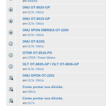
em
Switchs
ONU OT-8020-GP
em
OLTs / ONUs
ONU OT-8015-GP
em
OLTs / ONUs
ONU XPON HÍBRIDA OT-2200
em
OLTs / ONUs
ONU OT-810G
em
OLTs / ONUs
OTDR OT-8516-PO
em
OTDR / Power Meters
OLT OT-8835-GP / OLT OT-8836-GP
em
OLTs / ONUs
ONU GPON OT-2201
em
OLTs / ONUs
Como postar sua dúvida.
em
ONU's
Como postar sua dúvida.
em
OLT's