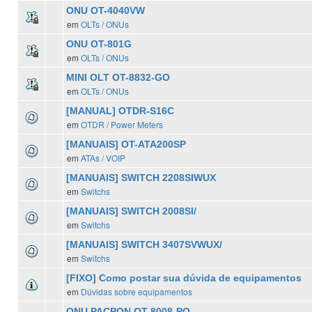
ONU OT-4040VW
em
OLTs / ONUs
ONU OT-801G
em
OLTs / ONUs
MINI OLT OT-8832-GO
em
OLTs / ONUs
[MANUAL] OTDR-S16C
em
OTDR / Power Meters
[MANUAIS] OT-ATA200SP
em
ATAs / VOIP
[MANUAIS] SWITCH 2208SIWUX
em
Switchs
[MANUAIS] SWITCH 2008SI/
em
Switchs
[MANUAIS] SWITCH 3407SVWUX/
em
Switchs
[FIXO] Como postar sua dúvida de equipamentos
em
Dúvidas sobre equipamentos
ONU PACPON OT-8008-PO