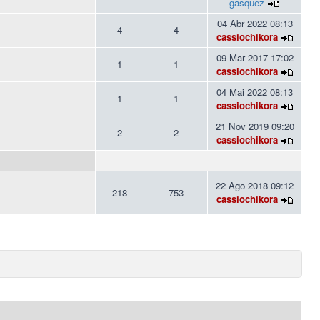
gasquez
04 Abr 2022 08:13
4
4
cassiochikora
09 Mar 2017 17:02
1
1
cassiochikora
04 Mai 2022 08:13
1
1
cassiochikora
21 Nov 2019 09:20
2
2
cassiochikora
22 Ago 2018 09:12
218
753
cassiochikora