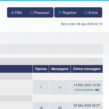
FAQ
Pesquisar
Registrar
Entrar
Bem-vindo: 08 Ago 2026 02:19
Tópicos
Mensagens
Última mensagem
14 Mar 2023 14:39
7
11
marcelopebas
03 Mai 2026 02:37
16
20